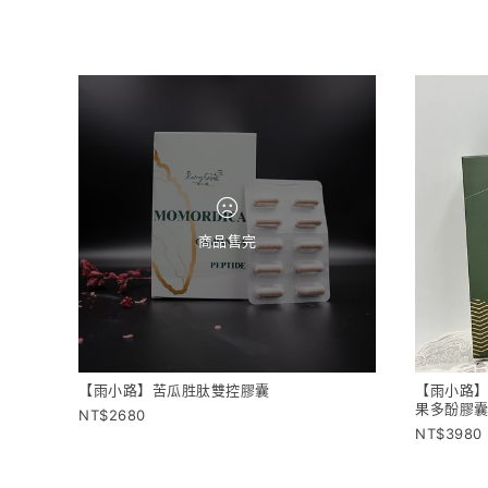
商品售完
【雨小路】苦瓜胜肽雙控膠囊
【雨小路】
果多酚膠
2680
3980