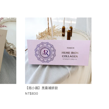
【雨小路】黑棗補妍飲
830