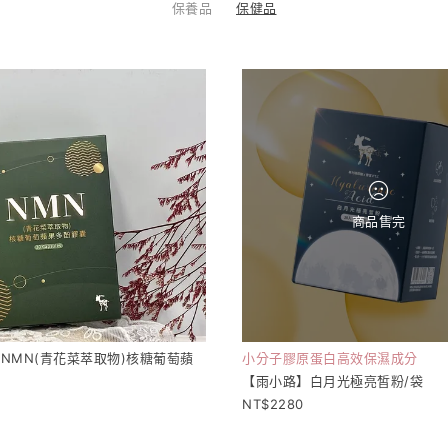
保養品
保健品
商品售完
NMN(青花菜萃取物)核糖葡萄蘋
小分子膠原蛋白高效保濕成分
囊
【雨小路】白月光極亮皙粉/袋
2280