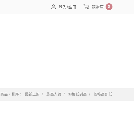
0
登入/註冊
購物車
 個商品，排序：
最新上架
最高人氣
價格低到高
價格高到低